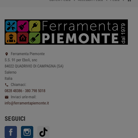
Ferramenta Piemonte

S.S. 91 per Eboli, snc
84022 QUADRIVIO DI CAMPAGNA (SA)
Salerno
Italia
Chiamaci:

0828 48386 - 380 798 5018
Inviaci un'e-mail:

info@ferramentapiemonte.it
SEGUICI
Facebook
Instagram
TikTok