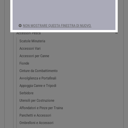
Lenze da Pesca

Minuteria Pesca

Artificiali

NON MOSTRARE QUESTA FINESTRA DI NUOVO.
Piombi

Accessori Pesca

Scatole Minuteria
Accessori Vari
Accessori per Canne
Fionde
Cinture da Combattimento
Avvolgilenza e Portafinali
Appoggia Canne e Tripodi
Serbidore
Utensili per Costruzione
Affondatori e Pinze per Traina
Panchetti e Accessori
Ombrelloni e Accessori