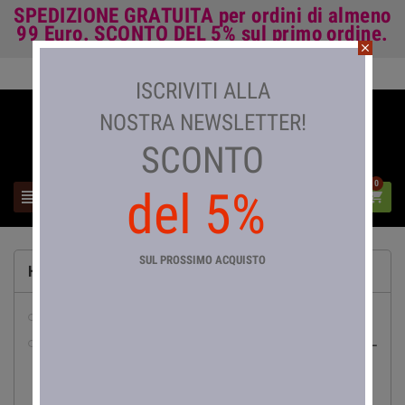
SPEDIZIONE GRATUITA
per ordini di almeno
99 Euro.
SCONTO DEL 5%
sul primo ordine.
close
Accedi

ISCRIVITI ALLA
NOSTRA NEWSLETTER!
SCONTO
0
del 5%



SUL PROSSIMO ACQUISTO
HOME
abbigliamento da lavoro
pesca

Canne da Pesca

Mulinelli da Pesca
