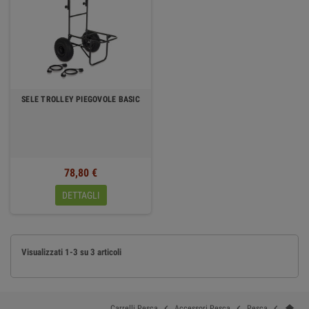
SELE TROLLEY PIEGOVOLE BASIC
78,80 €
DETTAGLI
Visualizzati 1-3 su 3 articoli
home



Carrelli Pesca
Accessori Pesca
Pesca